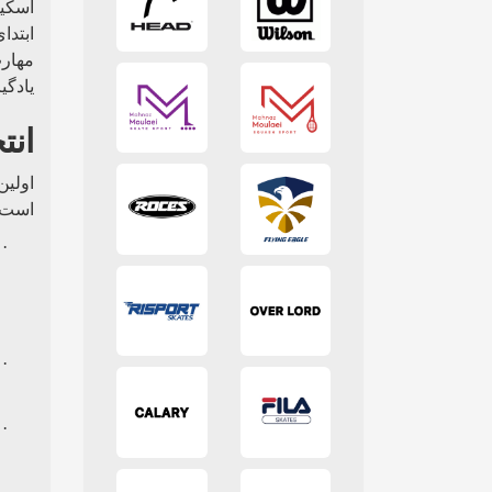
اسکیت
ابتدا
مهارت
یادگی
انت
اولین
است.
·
·
·