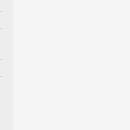
·
·
·
·