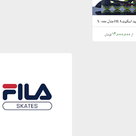
سکیت FILA مدل X-one
12,000,000
از
تومان