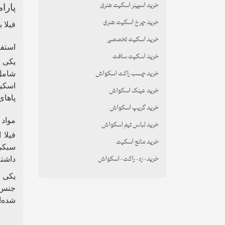
خرید اسپینر اسکیت هنری
پارا
خرید چرخ اسکیت هنری
فیلا 
خرید اسکیت تخصصی
استفا
خرید اسکیت سافت
یکی ا
خرید چسب راکت اسکواش
شامل 
اسکیت
خرید عینک اسکواش
پاهای
خرید گریپ اسکواش
مواد 
خرید لباس تیم اسکواش
فیلا 
خرید مانع اسکیت
سبکی،
خرید-زه-راکت-اسکواش
داشته
یکی د
جنس ف
شده‌ا