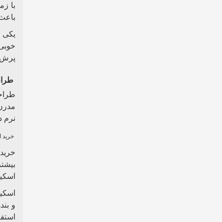
با ز
باعث 
یکی ا
خوبی 
پرش‌ه
طراح
طراحی
مدرن،
نرم د
خرید ا
خرید 
بیشتر
اسکیت
اسکیت
و بند
استفا