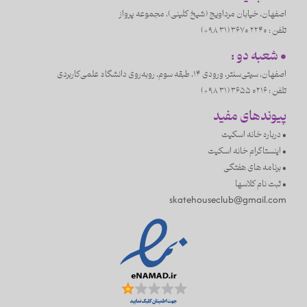
اصفهان، خيابان مرداويج (شیخ کلینی)، مجموعه پرواز
تلفن :
3670 2240 (31 98+)
• شعبه دو :
اصفهان، سیتی‌سنتر، ورودی ۱۴، طبقه سوم، روبه‌روی دانشگاه علمی‌کاربردی
تلفن :
3655 0216 (31 98+)
پیوندهای مفید
• درباره خانه اسکیت
• اینستاگرام خانه اسکیت
• برنامه های هفتگی
• ثبت نام کلاسها
skatehouseclub@gmail.com