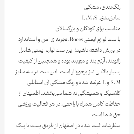
رنگ‌بندی: مشکی
سایزبندی: L ،M ،S
مناسب برای کودکان و بزرگسالان
با ست لوازم ایمنی Roces، تجربه‌ای امن و استاندارد
در ورزش داشته باشید! این ست لوازم ایمنی شامل
زانوبند، آرنج بند و مچ‌بند بوده و همچنین از کیفیت
بسیار بالایی نیز برخوردار است. این ست در سه سایز
S، M و L عرضه شده و رنگ مشکی آن استایلی
کلاسیک و همیشگی به شما می‌بخشد. اطمینان از
حفاظت کامل همراه با راحتی، در هر فعالیت ورزشی
حق شما است.
سفارشات ثبت شده در اصفهان از طریق پست یا پیک