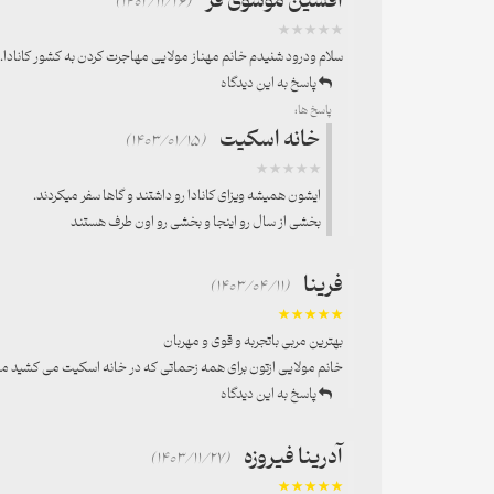
افشین موسوی فر
(1402/11/26)
سلام ودرود شنیدم خانم مهناز مولایی مهاجرت کردن به کشور کانادا.
پاسخ به این دیدگاه
پاسخ ها:
خانه اسکیت
(1403/01/15)
ایشون همیشه ویزای کانادا رو داشتند و گاها سفر میکردند.
بخشی از سال رو اینجا و بخشی رو اون طرف هستند
فرینا
(1403/04/11)
بهترین مربی باتجربه و قوی و مهربان
خانم مولایی ازتون برای همه زحماتی که در خانه اسکیت می کشید م
پاسخ به این دیدگاه
آدرینا فیروزه
(1403/11/27)