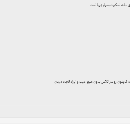
 خانه اسکیت بسیار زیبا است
ه کارشون رو سر کلاس بدون هیچ عیب و ایراد انجام میدن